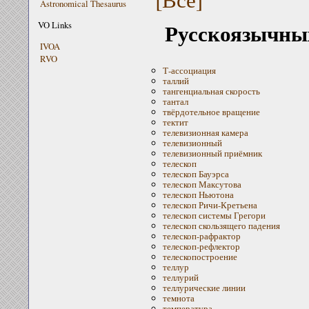
Astronomical Thesaurus
Русскоязычных
VO Links
IVOA
RVO
Т-ассоциация
таллий
тангенциальная скорость
тантал
твёрдотельное вращение
тектит
телевизионная камера
телевизионный
телевизионный приёмник
телескоп
телескоп Бауэрса
телескоп Максутова
телескоп Ньютона
телескоп Ричи-Кретьена
телескоп системы Грегори
телескоп скользящего падения
телескоп-рафрактор
телескоп-рефлектор
телескопостроение
теллур
теллурий
теллурические линии
темнота
температура