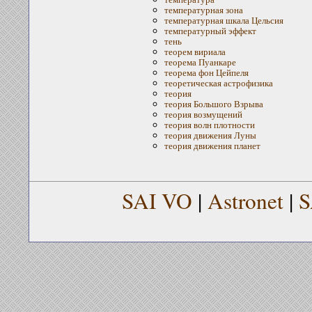
температурная зона
температурная шкала Цельсия
температурный эффект
тень
теорем вириала
теорема Пуанкаре
теорема фон Цейпеля
теоретическая астрофизика
теория
теория Большого Взрыва
теория возмущений
теория волн плотности
теория движения Луны
теория движения планет
SAI VO
|
Astronet
|
S