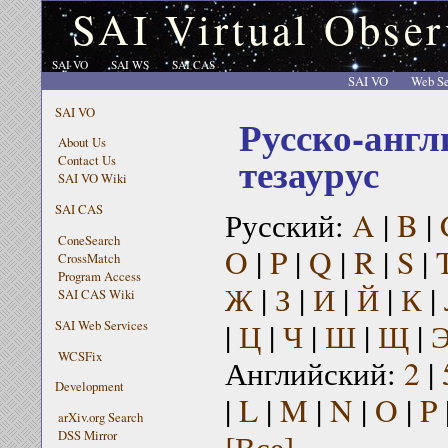
SAI Virtual Obser
SAI VO
SAI WS
SAI CAS
SAI VO
Web Se
SAI VO
Русско-англ
About Us
тезаурус
Contact Us
SAI VO Wiki
SAI CAS
Русский:
A
|
B
|
ConeSearch
O
|
P
|
Q
|
R
|
S
|
CrossMatch
Program Access
Ж
|
З
|
И
|
Й
|
К
|
SAI CAS Wiki
|
Ц
|
Ч
|
Ш
|
Щ
|
SAI Web Services
WCSFix
Английский:
2
|
Development
|
L
|
M
|
N
|
O
|
P
arXiv.org Search
[Все]
DSS Mirror