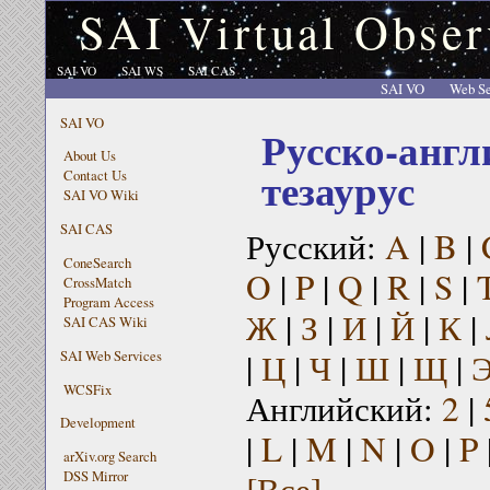
SAI Virtual Obser
SAI VO
SAI WS
SAI CAS
SAI VO
Web Se
SAI VO
Русско-англ
About Us
тезаурус
Contact Us
SAI VO Wiki
SAI CAS
Русский:
A
|
B
|
ConeSearch
O
|
P
|
Q
|
R
|
S
|
CrossMatch
Program Access
Ж
|
З
|
И
|
Й
|
К
|
SAI CAS Wiki
|
Ц
|
Ч
|
Ш
|
Щ
|
SAI Web Services
WCSFix
Английский:
2
|
Development
|
L
|
M
|
N
|
O
|
P
arXiv.org Search
[Все]
DSS Mirror