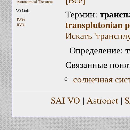
Astronomical Thesaurus
трансп
VO Links
Термин:
IVOA
transplutonian p
RVO
Искать 'транспл
т
Определение:
Связанные поня
солнечная сис
SAI VO
|
Astronet
|
S