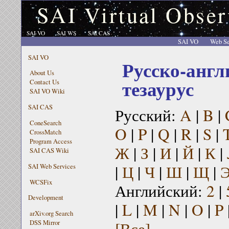
SAI Virtual Obser
SAI VO
SAI WS
SAI CAS
SAI VO
Web Se
SAI VO
Русско-англ
About Us
тезаурус
Contact Us
SAI VO Wiki
SAI CAS
Русский:
A
|
B
|
ConeSearch
O
|
P
|
Q
|
R
|
S
|
CrossMatch
Program Access
Ж
|
З
|
И
|
Й
|
К
|
SAI CAS Wiki
|
Ц
|
Ч
|
Ш
|
Щ
|
SAI Web Services
WCSFix
Английский:
2
|
Development
|
L
|
M
|
N
|
O
|
P
arXiv.org Search
[Все]
DSS Mirror