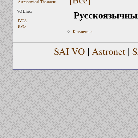
Astronomical Thesaurus
Русскоязычных
VO Links
IVOA
RVO
K-величина
SAI VO
|
Astronet
|
S