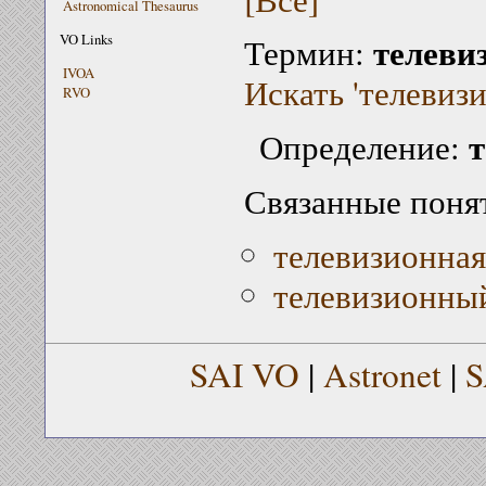
Astronomical Thesaurus
телеви
VO Links
Термин:
IVOA
Искать 'телевиз
RVO
Определение:
Связанные поня
телевизионная
телевизионны
SAI VO
|
Astronet
|
S