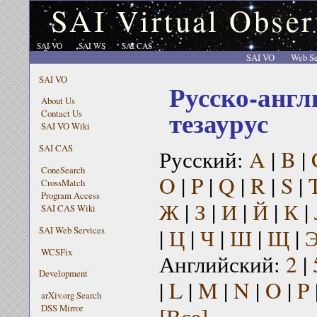
SAI Virtual Obser
SAI VO
SAI WS
SAI CAS
SAI VO
Web Se
SAI VO
Русско-англ
About Us
тезаурус
Contact Us
SAI VO Wiki
SAI CAS
Русский:
A
|
B
|
ConeSearch
O
|
P
|
Q
|
R
|
S
|
CrossMatch
Program Access
Ж
|
З
|
И
|
Й
|
К
|
SAI CAS Wiki
|
Ц
|
Ч
|
Ш
|
Щ
|
SAI Web Services
WCSFix
Английский:
2
|
Development
|
L
|
M
|
N
|
O
|
P
arXiv.org Search
[Все]
DSS Mirror