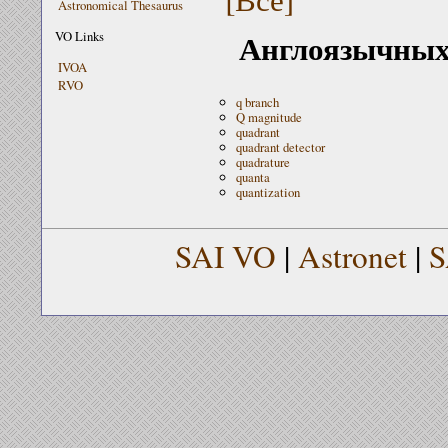
Astronomical Thesaurus
Англоязычных 
VO Links
IVOA
RVO
q branch
Q magnitude
quadrant
quadrant detector
quadrature
quanta
quantization
SAI VO
|
Astronet
|
S