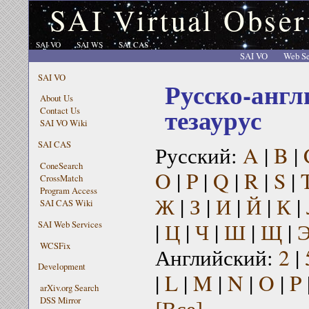
SAI Virtual Obser
SAI VO
SAI WS
SAI CAS
SAI VO
Web Se
SAI VO
Русско-англ
About Us
тезаурус
Contact Us
SAI VO Wiki
SAI CAS
Русский:
A
|
B
|
ConeSearch
O
|
P
|
Q
|
R
|
S
|
CrossMatch
Program Access
Ж
|
З
|
И
|
Й
|
К
|
SAI CAS Wiki
|
Ц
|
Ч
|
Ш
|
Щ
|
SAI Web Services
WCSFix
Английский:
2
|
Development
|
L
|
M
|
N
|
O
|
P
arXiv.org Search
[Все]
DSS Mirror