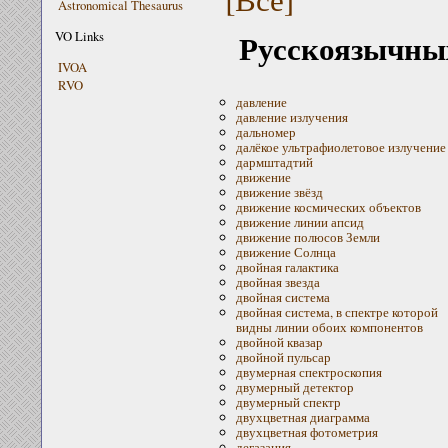
Astronomical Thesaurus
Русскоязычных
VO Links
IVOA
RVO
давление
давление излучения
дальномер
далёкое ультрафиолетовое излучение
дармштадтий
движение
движение звёзд
движение космических объектов
движение линии апсид
движение полюсов Земли
движение Солнца
двойная галактика
двойная звезда
двойная система
двойная система, в спектре которой
видны линии обоих компонентов
двойной квазар
двойной пульсар
двумерная спектроскопия
двумерный детектор
двумерный спектр
двухцветная диаграмма
двухцветная фотометрия
дегазация