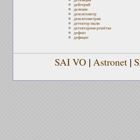
дейтерий
деление
денситометр
денситометрия
детектор пыли
детекторная решётка
дефект
дефицит
SAI VO
|
Astronet
|
S