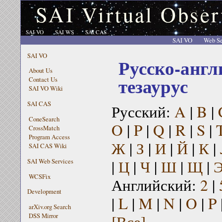
SAI Virtual Obser
SAI VO
SAI WS
SAI CAS
SAI VO
Web Se
SAI VO
Русско-англ
About Us
тезаурус
Contact Us
SAI VO Wiki
SAI CAS
Русский:
A
|
B
|
ConeSearch
O
|
P
|
Q
|
R
|
S
|
CrossMatch
Program Access
Ж
|
З
|
И
|
Й
|
К
|
SAI CAS Wiki
|
Ц
|
Ч
|
Ш
|
Щ
|
SAI Web Services
WCSFix
Английский:
2
|
Development
|
L
|
M
|
N
|
O
|
P
arXiv.org Search
[Все]
DSS Mirror