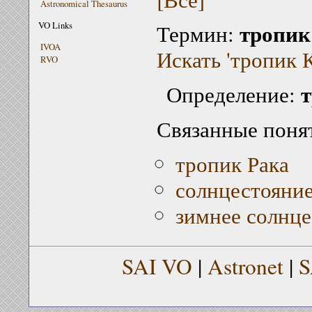
Astronomical Thesaurus
тропик
VO Links
Термин:
IVOA
Искать 'тропик К
RVO
т
Определение:
Связанные поня
тропик Рака
солнцестояни
зимнее солнце
SAI VO
|
Astronet
|
S