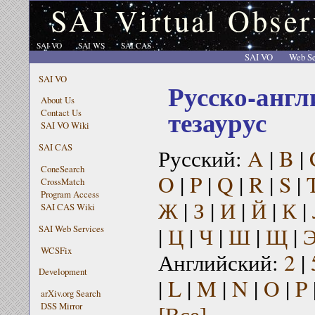
SAI Virtual Obser
SAI VO
SAI WS
SAI CAS
SAI VO
Web Se
SAI VO
Русско-англ
About Us
тезаурус
Contact Us
SAI VO Wiki
SAI CAS
Русский:
A
|
B
|
ConeSearch
O
|
P
|
Q
|
R
|
S
|
CrossMatch
Program Access
Ж
|
З
|
И
|
Й
|
К
|
SAI CAS Wiki
|
Ц
|
Ч
|
Ш
|
Щ
|
SAI Web Services
WCSFix
Английский:
2
|
Development
|
L
|
M
|
N
|
O
|
P
arXiv.org Search
[Все]
DSS Mirror