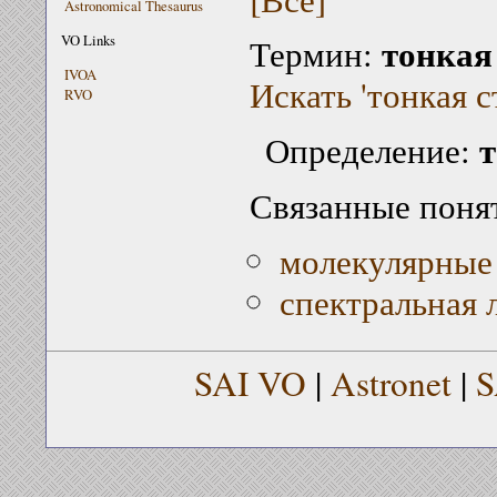
Astronomical Thesaurus
тонкая
VO Links
Термин:
IVOA
Искать 'тонкая с
RVO
т
Определение:
Связанные поня
молекулярные
спектральная 
SAI VO
|
Astronet
|
S