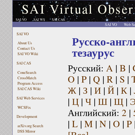
SAI Virtual Obser
SAI VO
SAI WS
SAI CAS
SAI VO
Web Se
SAI VO
Русско-англ
About Us
тезаурус
Contact Us
SAI VO Wiki
SAI CAS
Русский:
A
|
B
|
ConeSearch
O
|
P
|
Q
|
R
|
S
|
CrossMatch
Program Access
Ж
|
З
|
И
|
Й
|
К
|
SAI CAS Wiki
|
Ц
|
Ч
|
Ш
|
Щ
|
SAI Web Services
WCSFix
Английский:
2
|
Development
|
L
|
M
|
N
|
O
|
P
arXiv.org Search
[Все]
DSS Mirror