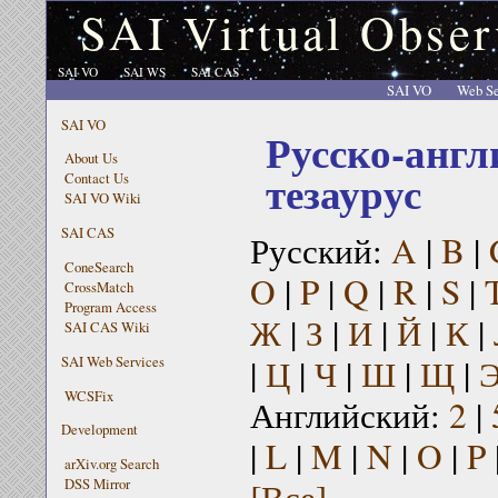
SAI Virtual Obser
SAI VO
SAI WS
SAI CAS
SAI VO
Web Se
SAI VO
Русско-англ
About Us
тезаурус
Contact Us
SAI VO Wiki
SAI CAS
Русский:
A
|
B
|
ConeSearch
O
|
P
|
Q
|
R
|
S
|
CrossMatch
Program Access
Ж
|
З
|
И
|
Й
|
К
|
SAI CAS Wiki
|
Ц
|
Ч
|
Ш
|
Щ
|
SAI Web Services
WCSFix
Английский:
2
|
Development
|
L
|
M
|
N
|
O
|
P
arXiv.org Search
[Все]
DSS Mirror