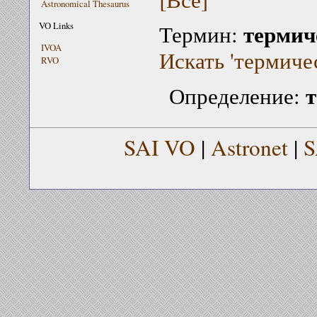
Astronomical Thesaurus
термич
VO Links
Термин:
IVOA
Искать 'термиче
RVO
т
Определение:
SAI VO
|
Astronet
|
S