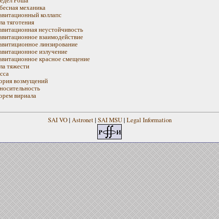
бесная механика
авитационный коллапс
ла тяготения
авитационная неустойчивость
авитационное взаимодействие
авитиционное линзирование
авитационное излучение
авитационное красное смещение
ла тяжести
сса
ория возмущений
носительность
орем вириала
SAI VO
|
Astronet
|
SAI MSU
|
Legal Information