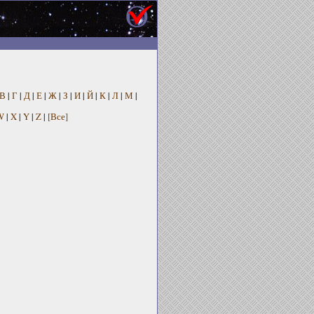
В
|
Г
|
Д
|
Е
|
Ж
|
З
|
И
|
Й
|
К
|
Л
|
М
|
W
|
X
|
Y
|
Z
|
[Все]