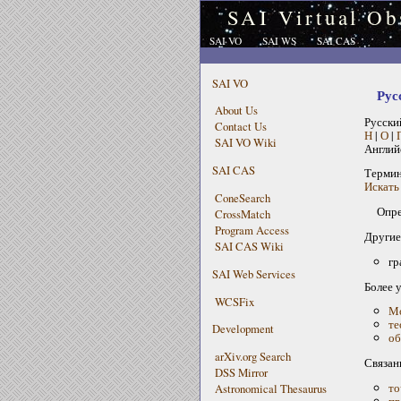
SAI Virtual Ob
SAI VO
SAI WS
SAI CAS
SAI VO
Рус
About Us
Русски
Contact Us
Н
|
О
|
SAI VO Wiki
Англий
SAI CAS
Терми
Искать 
ConeSearch
Опре
CrossMatch
Program Access
Другие
SAI CAS Wiki
гр
SAI Web Services
Более 
WCSFix
Мо
те
Development
об
arXiv.org Search
Связан
DSS Mirror
то
Astronomical Thesaurus
пр