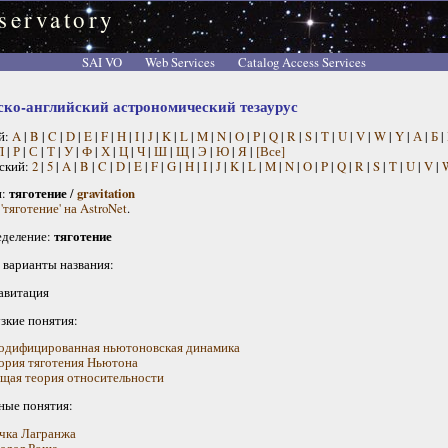
servatory
SAI VO
Web Services
Catalog Access Services
ско-английский астрономический тезаурус
й:
A
|
B
|
C
|
D
|
E
|
F
|
H
|
I
|
J
|
K
|
L
|
M
|
N
|
O
|
P
|
Q
|
R
|
S
|
T
|
U
|
V
|
W
|
Y
|
А
|
Б
|
П
|
Р
|
С
|
Т
|
У
|
Ф
|
Х
|
Ц
|
Ч
|
Ш
|
Щ
|
Э
|
Ю
|
Я
|
[Все]
ский:
2
|
5
|
A
|
B
|
C
|
D
|
E
|
F
|
G
|
H
|
I
|
J
|
K
|
L
|
M
|
N
|
O
|
P
|
Q
|
R
|
S
|
T
|
U
|
V
|
н:
тяготение
/
gravitation
'тяготение' на AstroNet
.
деление:
тяготение
 варианты названия:
авитация
узкие понятия:
дифицированная ньютоновская динамика
ория тяготения Ньютона
щая теория относительности
ные понятия:
чка Лагранжа
едел Роша