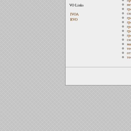
не
VO Links
гр
си
IVOA
гр
RVO
гр
гр
гр
гр
си
ма
те
от
те