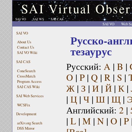
SAI Virtual Obser
SAI VO
SAI WS
SAI CAS
SAI VO
Web Se
SAI VO
Русско-англ
About Us
тезаурус
Contact Us
SAI VO Wiki
SAI CAS
Русский:
A
|
B
|
ConeSearch
O
|
P
|
Q
|
R
|
S
|
CrossMatch
Program Access
Ж
|
З
|
И
|
Й
|
К
|
SAI CAS Wiki
|
Ц
|
Ч
|
Ш
|
Щ
|
SAI Web Services
WCSFix
Английский:
2
|
Development
|
L
|
M
|
N
|
O
|
P
arXiv.org Search
[Все]
DSS Mirror