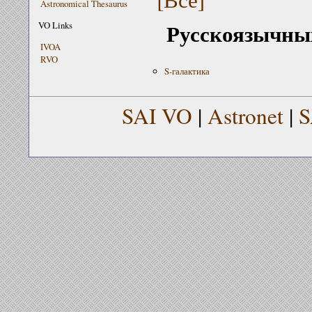
Astronomical Thesaurus
Русскоязычных
VO Links
IVOA
RVO
S-галактика
SAI VO
|
Astronet
|
S