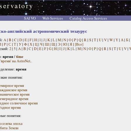
servatory
SAI VO
Web Services
Catalog Access Services
ско-английский астрономический тезаурус
й:
A
|
B
|
C
|
D
|
E
|
F
|
H
|
I
|
J
|
K
|
L
|
M
|
N
|
O
|
P
|
Q
|
R
|
S
|
T
|
U
|
V
|
W
|
Y
|
А
|
Б
|
П
|
Р
|
С
|
Т
|
У
|
Ф
|
Х
|
Ц
|
Ч
|
Ш
|
Щ
|
Э
|
Ю
|
Я
|
[Все]
ский:
2
|
5
|
A
|
B
|
C
|
D
|
E
|
F
|
G
|
H
|
I
|
J
|
K
|
L
|
M
|
N
|
O
|
P
|
Q
|
R
|
S
|
T
|
U
|
V
|
н:
время
/
time
'время' на AstroNet
.
деление:
время
узкие понятия:
емирное время
ажданское время
намическое время
емеридное время
еднее солнечное время
ёздное время
ные понятия:
сселева эпоха
бита Земли