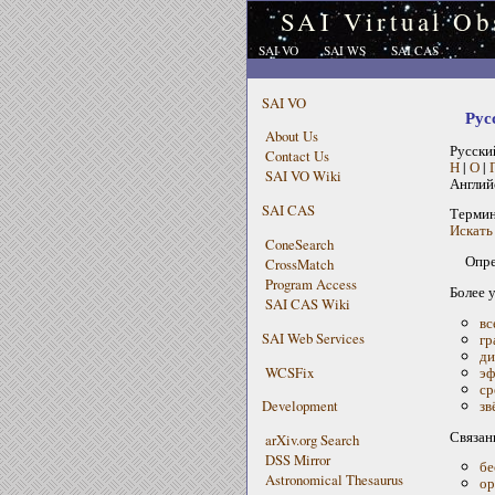
SAI Virtual Ob
SAI VO
SAI WS
SAI CAS
SAI VO
Рус
About Us
Русски
Contact Us
Н
|
О
|
SAI VO Wiki
Англий
SAI CAS
Терми
Искать 
ConeSearch
Опре
CrossMatch
Program Access
Более 
SAI CAS Wiki
вс
SAI Web Services
гр
ди
WCSFix
эф
ср
зв
Development
Связан
arXiv.org Search
DSS Mirror
бе
Astronomical Thesaurus
ор