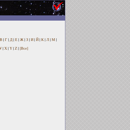
В
|
Г
|
Д
|
Е
|
Ж
|
З
|
И
|
Й
|
К
|
Л
|
М
|
W
|
X
|
Y
|
Z
|
[Все]