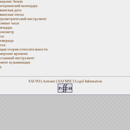
ащение Земли
игорианский календарь
ианская дата
ианская эпоха
трометрический инструмент
омные часы
лендарь
онометр
сы
емерида
оха
щая теория относительности
мерение времени
ссажный инструмент
мент кульминации
д
SAI VO
|
Astronet
|
SAI MSU
|
Legal Information