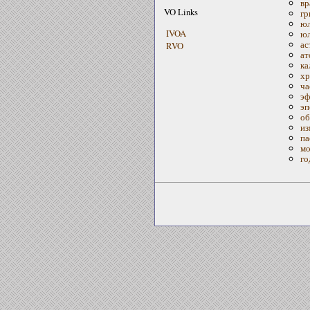
вр
VO Links
гр
юл
IVOA
юл
ас
RVO
ат
ка
хр
ча
эф
эп
об
из
па
мо
го