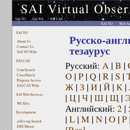
SAI Virtual Obser
SAI VO
SAI WS
SAI CAS
SAI VO
Web Se
SAI VO
Русско-англ
About Us
тезаурус
Contact Us
SAI VO Wiki
SAI CAS
Русский:
A
|
B
|
ConeSearch
O
|
P
|
Q
|
R
|
S
|
CrossMatch
Program Access
Ж
|
З
|
И
|
Й
|
К
|
SAI CAS Wiki
|
Ц
|
Ч
|
Ш
|
Щ
|
SAI Web Services
WCSFix
Английский:
2
|
Development
|
L
|
M
|
N
|
O
|
P
arXiv.org Search
[Все]
DSS Mirror