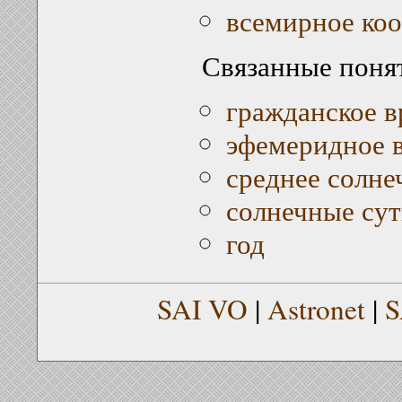
всемирное ко
Связанные поня
гражданское в
эфемеридное 
среднее солне
солнечные су
год
SAI VO
|
Astronet
|
S