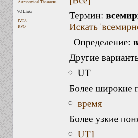
Astronomical Thesaurus
всемир
VO Links
Термин:
IVOA
Искать 'всемирн
RVO
в
Определение:
Другие варианты
UT
Более широкие 
время
Более узкие пон
UT1