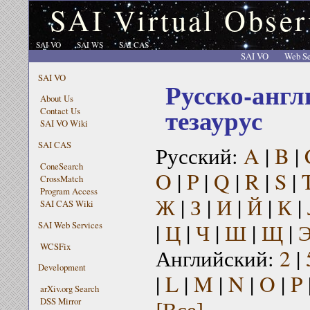
SAI Virtual Obser
SAI VO
SAI WS
SAI CAS
SAI VO
Web Se
SAI VO
Русско-англ
About Us
тезаурус
Contact Us
SAI VO Wiki
SAI CAS
Русский:
A
|
B
|
ConeSearch
O
|
P
|
Q
|
R
|
S
|
CrossMatch
Program Access
Ж
|
З
|
И
|
Й
|
К
|
SAI CAS Wiki
|
Ц
|
Ч
|
Ш
|
Щ
|
SAI Web Services
WCSFix
Английский:
2
|
Development
|
L
|
M
|
N
|
O
|
P
arXiv.org Search
[Все]
DSS Mirror