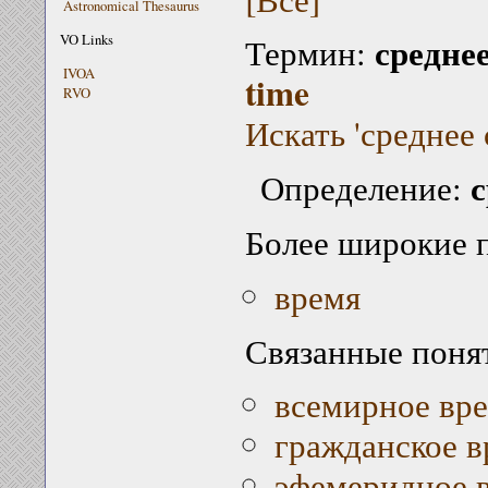
Astronomical Thesaurus
средне
VO Links
Термин:
IVOA
time
RVO
Искать 'среднее 
с
Определение:
Более широкие 
время
Связанные поня
всемирное вр
гражданское в
эфемеридное 