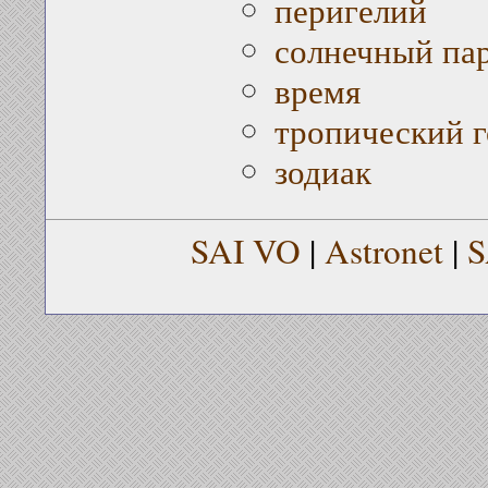
перигелий
солнечный па
время
тропический г
зодиак
SAI VO
|
Astronet
|
S