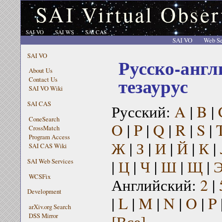
SAI Virtual Obser
SAI VO
SAI WS
SAI CAS
SAI VO
Web Se
SAI VO
Русско-англ
About Us
тезаурус
Contact Us
SAI VO Wiki
SAI CAS
Русский:
A
|
B
|
ConeSearch
O
|
P
|
Q
|
R
|
S
|
CrossMatch
Program Access
Ж
|
З
|
И
|
Й
|
К
|
SAI CAS Wiki
|
Ц
|
Ч
|
Ш
|
Щ
|
SAI Web Services
WCSFix
Английский:
2
|
Development
|
L
|
M
|
N
|
O
|
P
arXiv.org Search
[Все]
DSS Mirror