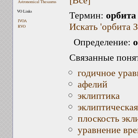
Astronomical Thesaurus
орбита
VO Links
Термин:
IVOA
Искать 'орбита З
RVO
о
Определение:
Связанные поня
годичное урав
афелий
эклиптика
эклиптическая
плоскость экл
уравнение вр