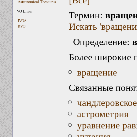
Astronomical Thesaurus
вращен
VO Links
Термин:
IVOA
Искать 'вращени
RVO
Определение:
Более широкие 
вращение
Связанные поня
чандлеровское
астрометрия
уравнение ра
нутация