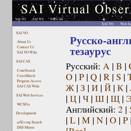
SAI Virtual Obser
SAI VO
SAI WS
SAI CAS
SAI VO
Web Se
SAI VO
Русско-англ
About Us
тезаурус
Contact Us
SAI VO Wiki
SAI CAS
Русский:
A
|
B
|
ConeSearch
O
|
P
|
Q
|
R
|
S
|
CrossMatch
Program Access
Ж
|
З
|
И
|
Й
|
К
|
SAI CAS Wiki
|
Ц
|
Ч
|
Ш
|
Щ
|
SAI Web Services
WCSFix
Английский:
2
|
Development
|
L
|
M
|
N
|
O
|
P
arXiv.org Search
[Все]
DSS Mirror