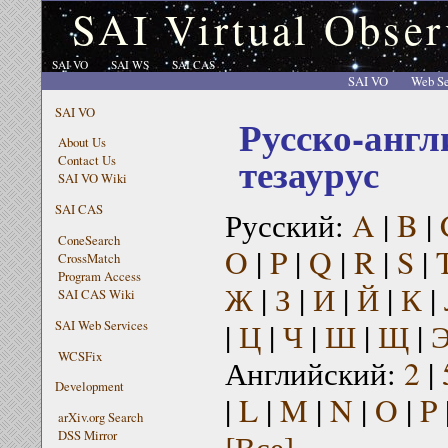
SAI Virtual Obser
SAI VO
SAI WS
SAI CAS
SAI VO
Web Se
SAI VO
Русско-англ
About Us
тезаурус
Contact Us
SAI VO Wiki
SAI CAS
Русский:
A
|
B
|
ConeSearch
O
|
P
|
Q
|
R
|
S
|
CrossMatch
Program Access
Ж
|
З
|
И
|
Й
|
К
|
SAI CAS Wiki
|
Ц
|
Ч
|
Ш
|
Щ
|
SAI Web Services
WCSFix
Английский:
2
|
Development
|
L
|
M
|
N
|
O
|
P
arXiv.org Search
[Все]
DSS Mirror