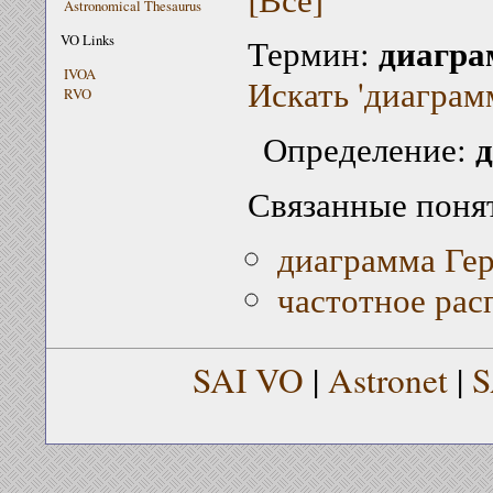
Astronomical Thesaurus
диагра
VO Links
Термин:
IVOA
Искать 'диаграмм
RVO
д
Определение:
Связанные поня
диаграмма Ге
частотное рас
SAI VO
|
Astronet
|
S