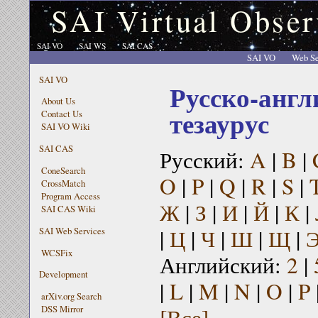
SAI Virtual Obser
SAI VO
SAI WS
SAI CAS
SAI VO
Web Se
SAI VO
Русско-англ
About Us
тезаурус
Contact Us
SAI VO Wiki
SAI CAS
Русский:
A
|
B
|
ConeSearch
O
|
P
|
Q
|
R
|
S
|
CrossMatch
Program Access
Ж
|
З
|
И
|
Й
|
К
|
SAI CAS Wiki
|
Ц
|
Ч
|
Ш
|
Щ
|
SAI Web Services
WCSFix
Английский:
2
|
Development
|
L
|
M
|
N
|
O
|
P
arXiv.org Search
[Все]
DSS Mirror