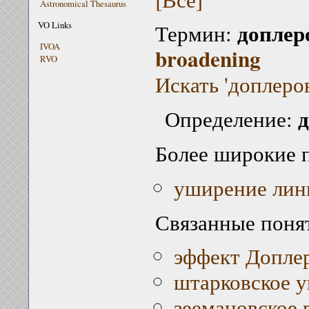
Astronomical Thesaurus
доплер
VO Links
Термин:
IVOA
broadening
RVO
Искать 'доплеро
д
Определение:
Более широкие 
уширение лин
Связанные поня
эффект Допле
штарковское 
зеемановское