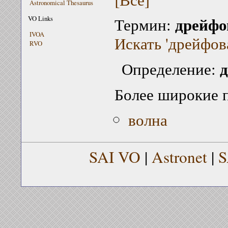
Astronomical Thesaurus
дрейфо
VO Links
Термин:
IVOA
Искать 'дрейфова
RVO
д
Определение:
Более широкие 
волна
SAI VO
|
Astronet
|
S