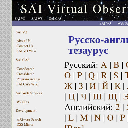
SAI Virtual Obser
SAI VO
SAI WS
SAI CAS
SAI VO
Web Se
SAI VO
Русско-англ
About Us
тезаурус
Contact Us
SAI VO Wiki
SAI CAS
Русский:
A
|
B
|
ConeSearch
O
|
P
|
Q
|
R
|
S
|
CrossMatch
Program Access
Ж
|
З
|
И
|
Й
|
К
|
SAI CAS Wiki
|
Ц
|
Ч
|
Ш
|
Щ
|
SAI Web Services
WCSFix
Английский:
2
|
Development
|
L
|
M
|
N
|
O
|
P
arXiv.org Search
[Все]
DSS Mirror