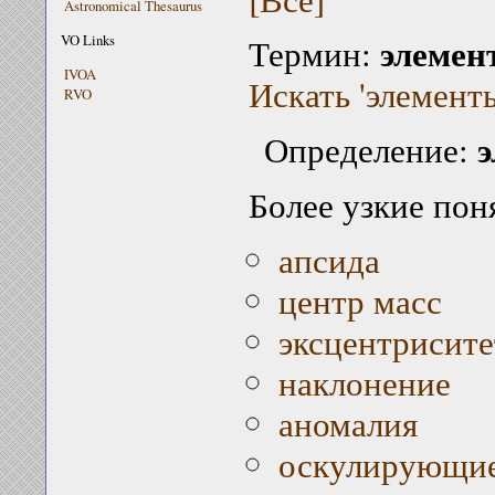
Astronomical Thesaurus
элемен
VO Links
Термин:
IVOA
Искать 'элемент
RVO
Определение:
Более узкие пон
апсида
центр масс
эксцентрисите
наклонение
аномалия
оскулирующие