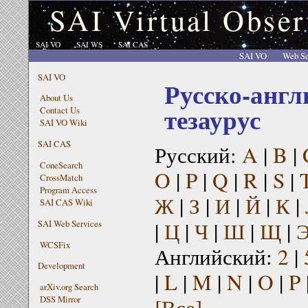
SAI Virtual Obser
SAI VO
SAI WS
SAI CAS
SAI VO
Web Se
SAI VO
Русско-англ
About Us
тезаурус
Contact Us
SAI VO Wiki
SAI CAS
Русский:
A
|
B
|
ConeSearch
O
|
P
|
Q
|
R
|
S
|
CrossMatch
Program Access
Ж
|
З
|
И
|
Й
|
К
|
SAI CAS Wiki
|
Ц
|
Ч
|
Ш
|
Щ
|
SAI Web Services
WCSFix
Английский:
2
|
Development
|
L
|
M
|
N
|
O
|
P
arXiv.org Search
[Все]
DSS Mirror