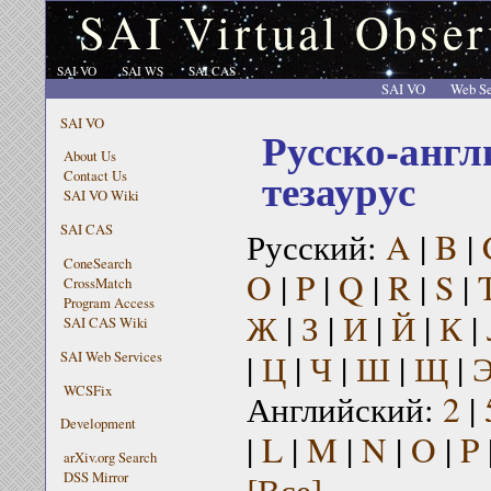
SAI Virtual Obser
SAI VO
SAI WS
SAI CAS
SAI VO
Web Se
SAI VO
Русско-англ
About Us
тезаурус
Contact Us
SAI VO Wiki
SAI CAS
Русский:
A
|
B
|
ConeSearch
O
|
P
|
Q
|
R
|
S
|
CrossMatch
Program Access
Ж
|
З
|
И
|
Й
|
К
|
SAI CAS Wiki
|
Ц
|
Ч
|
Ш
|
Щ
|
SAI Web Services
WCSFix
Английский:
2
|
Development
|
L
|
M
|
N
|
O
|
P
arXiv.org Search
[Все]
DSS Mirror