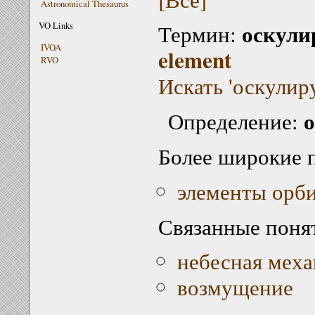
Astronomical Thesaurus
оскули
VO Links
Термин:
IVOA
element
RVO
Искать 'оскулир
Определение:
Более широкие 
элементы орб
Связанные поня
небесная меха
возмущение