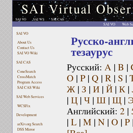
SAI Virtual Obser
SAI VO
SAI WS
SAI CAS
SAI VO
Web Se
SAI VO
Русско-англ
About Us
тезаурус
Contact Us
SAI VO Wiki
SAI CAS
Русский:
A
|
B
|
ConeSearch
O
|
P
|
Q
|
R
|
S
|
CrossMatch
Program Access
Ж
|
З
|
И
|
Й
|
К
|
SAI CAS Wiki
|
Ц
|
Ч
|
Ш
|
Щ
|
SAI Web Services
WCSFix
Английский:
2
|
Development
|
L
|
M
|
N
|
O
|
P
arXiv.org Search
[Все]
DSS Mirror