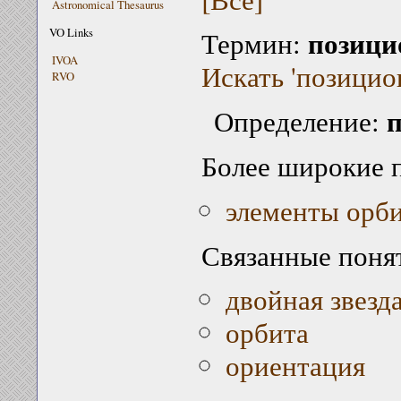
Astronomical Thesaurus
позици
VO Links
Термин:
IVOA
Искать 'позицио
RVO
Определение:
Более широкие 
элементы орб
Связанные поня
двойная звезд
орбита
ориентация