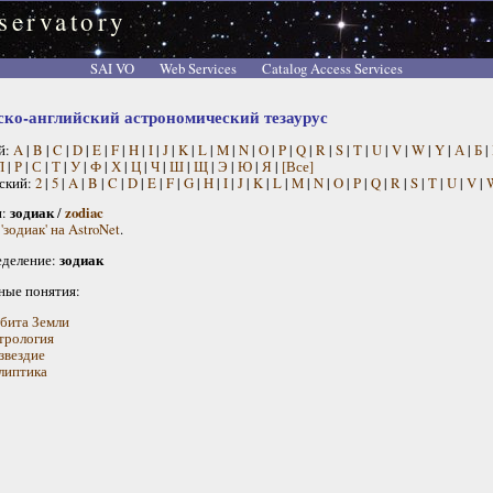
servatory
SAI VO
Web Services
Catalog Access Services
ско-английский астрономический тезаурус
й:
A
|
B
|
C
|
D
|
E
|
F
|
H
|
I
|
J
|
K
|
L
|
M
|
N
|
O
|
P
|
Q
|
R
|
S
|
T
|
U
|
V
|
W
|
Y
|
А
|
Б
|
П
|
Р
|
С
|
Т
|
У
|
Ф
|
Х
|
Ц
|
Ч
|
Ш
|
Щ
|
Э
|
Ю
|
Я
|
[Все]
ский:
2
|
5
|
A
|
B
|
C
|
D
|
E
|
F
|
G
|
H
|
I
|
J
|
K
|
L
|
M
|
N
|
O
|
P
|
Q
|
R
|
S
|
T
|
U
|
V
|
н:
зодиак
/
zodiac
'зодиак' на AstroNet
.
деление:
зодиак
ные понятия:
бита Земли
трология
звездие
липтика