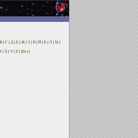
В
|
Г
|
Д
|
Е
|
Ж
|
З
|
И
|
Й
|
К
|
Л
|
М
|
W
|
X
|
Y
|
Z
|
[Все]