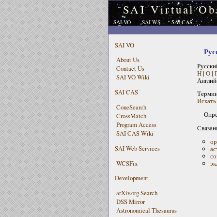
SAI Virtual Ob
SAI VO
SAI WS
SAI CAS
SAI VO
Рус
About Us
Русски
Contact Us
Н
|
О
|
SAI VO Wiki
Англий
SAI CAS
Терми
Искать 
ConeSearch
Опре
CrossMatch
Program Access
Связан
SAI CAS Wiki
ор
SAI Web Services
ас
со
WCSFix
эк
Development
arXiv.org Search
DSS Mirror
Astronomical Thesaurus