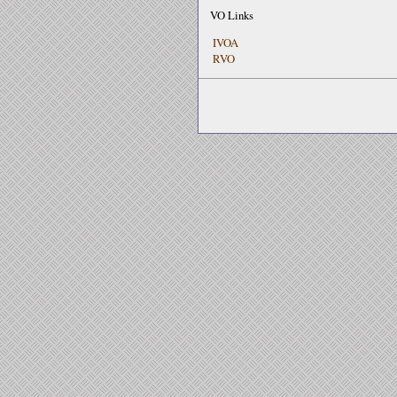
VO Links
IVOA
RVO