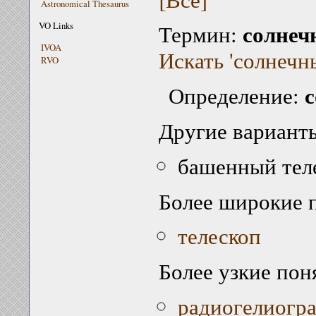
Astronomical Thesaurus
солнеч
VO Links
Термин:
IVOA
Искать 'солнечн
RVO
с
Определение:
Другие варианты
башенный тел
Более широкие 
телескоп
Более узкие пон
радиогелиогр