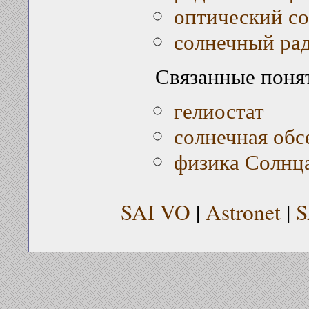
оптический с
солнечный ра
Связанные поня
гелиостат
солнечная обс
физика Солнц
SAI VO
|
Astronet
|
S