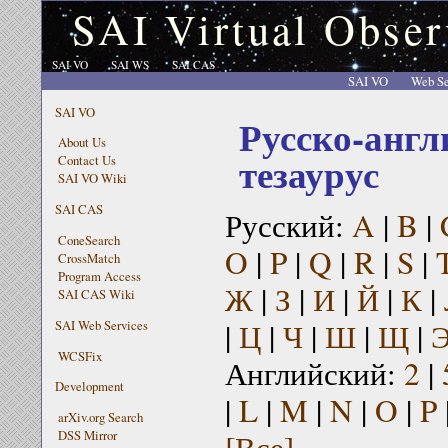
SAI Virtual Obser
SAI VO
SAI WS
SAI CAS
SAI VO
Web Se
SAI VO
Русско-англ
About Us
тезаурус
Contact Us
SAI VO Wiki
SAI CAS
Русский:
A
|
B
|
ConeSearch
O
|
P
|
Q
|
R
|
S
|
CrossMatch
Program Access
Ж
|
З
|
И
|
Й
|
К
|
SAI CAS Wiki
|
Ц
|
Ч
|
Ш
|
Щ
|
SAI Web Services
WCSFix
Английский:
2
|
Development
|
L
|
M
|
N
|
O
|
P
arXiv.org Search
[Все]
DSS Mirror