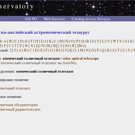
servatory
SAI VO
Web Services
Catalog Access Services
ско-английский астрономический тезаурус
й:
A
|
B
|
C
|
D
|
E
|
F
|
H
|
I
|
J
|
K
|
L
|
M
|
N
|
O
|
P
|
Q
|
R
|
S
|
T
|
U
|
V
|
W
|
Y
|
А
|
Б
|
П
|
Р
|
С
|
Т
|
У
|
Ф
|
Х
|
Ц
|
Ч
|
Ш
|
Щ
|
Э
|
Ю
|
Я
|
[Все]
ский:
2
|
5
|
A
|
B
|
C
|
D
|
E
|
F
|
G
|
H
|
I
|
J
|
K
|
L
|
M
|
N
|
O
|
P
|
Q
|
R
|
S
|
T
|
U
|
V
|
н:
оптический солнечный телескоп
/
solar optical telescope
 'оптический солнечный телескоп' на AstroNet
.
деление:
оптический солнечный телескоп
широкие понятия:
лнечный телескоп
ные понятия:
лнечная обсерватория
лнечный радиотелескоп