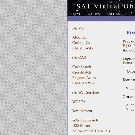
SAI Virtual Ob
SAI VO
SAI WS
SAI CAS
SAI VO
Рус
About Us
Русски
Contact Us
Н
|
О
|
SAI VO Wiki
Англий
SAI CAS
Терми
Искать
ConeSearch
Опре
CrossMatch
Program Access
Более 
SAI CAS Wiki
со
SAI Web Services
Связан
WCSFix
со
со
Development
arXiv.org Search
DSS Mirror
Astronomical Thesaurus