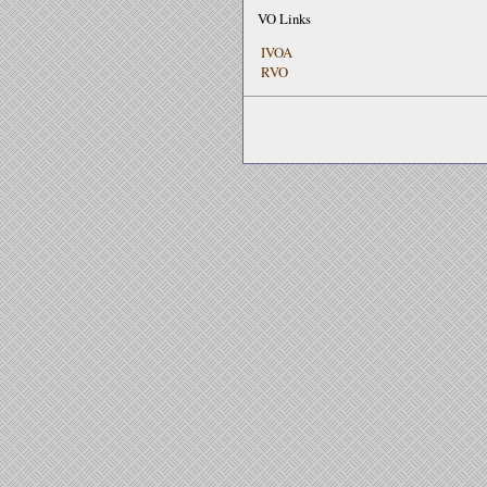
VO Links
IVOA
RVO