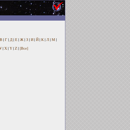
В
|
Г
|
Д
|
Е
|
Ж
|
З
|
И
|
Й
|
К
|
Л
|
М
|
W
|
X
|
Y
|
Z
|
[Все]