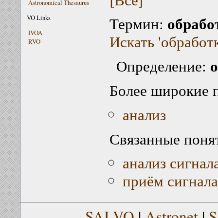
Astronomical Thesaurus
обрабо
VO Links
Термин:
IVOA
Искать 'обработк
RVO
о
Определение:
Более широкие 
анализ
Связанные поня
анализ сигнал
приём сигнала
SAI VO
|
Astronet
|
S