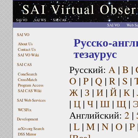
SAI Virtual Obser
SAI VO
SAI WS
SAI CAS
SAI VO
Web Se
SAI VO
Русско-англ
About Us
тезаурус
Contact Us
SAI VO Wiki
SAI CAS
Русский:
A
|
B
|
ConeSearch
O
|
P
|
Q
|
R
|
S
|
CrossMatch
Program Access
Ж
|
З
|
И
|
Й
|
К
|
SAI CAS Wiki
|
Ц
|
Ч
|
Ш
|
Щ
|
SAI Web Services
WCSFix
Английский:
2
|
Development
|
L
|
M
|
N
|
O
|
P
arXiv.org Search
[Все]
DSS Mirror