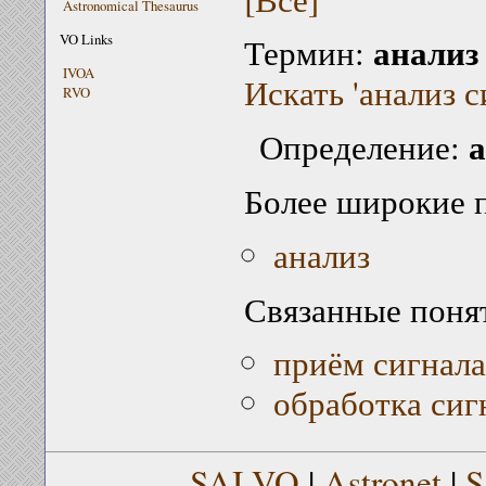
Astronomical Thesaurus
анализ
VO Links
Термин:
IVOA
Искать 'анализ с
RVO
а
Определение:
Более широкие 
анализ
Связанные поня
приём сигнала
обработка сиг
SAI VO
|
Astronet
|
S