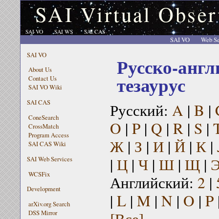
SAI Virtual Obser
SAI VO
SAI WS
SAI CAS
SAI VO
Web Se
SAI VO
Русско-англ
About Us
тезаурус
Contact Us
SAI VO Wiki
SAI CAS
Русский:
A
|
B
|
ConeSearch
O
|
P
|
Q
|
R
|
S
|
CrossMatch
Program Access
Ж
|
З
|
И
|
Й
|
К
|
SAI CAS Wiki
|
Ц
|
Ч
|
Ш
|
Щ
|
SAI Web Services
WCSFix
Английский:
2
|
Development
|
L
|
M
|
N
|
O
|
P
arXiv.org Search
[Все]
DSS Mirror