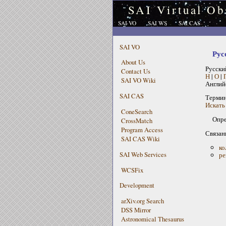
SAI Virtual Ob
SAI VO
SAI WS
SAI CAS
SAI VO
Рус
About Us
Русски
Contact Us
Н
|
О
|
SAI VO Wiki
Англий
SAI CAS
Терми
Искать 
ConeSearch
Опре
CrossMatch
Program Access
Связан
SAI CAS Wiki
ко
SAI Web Services
ре
WCSFix
Development
arXiv.org Search
DSS Mirror
Astronomical Thesaurus