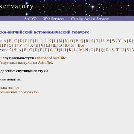
servatory
SAI VO
Web Services
Catalog Access Services
ско-английский астрономический тезаурус
й:
A
|
B
|
C
|
D
|
E
|
F
|
H
|
I
|
J
|
K
|
L
|
M
|
N
|
O
|
P
|
Q
|
R
|
S
|
T
|
U
|
V
|
W
|
Y
|
А
|
Б
|
П
|
Р
|
С
|
Т
|
У
|
Ф
|
Х
|
Ц
|
Ч
|
Ш
|
Щ
|
Э
|
Ю
|
Я
|
[Все]
ский:
2
|
5
|
A
|
B
|
C
|
D
|
E
|
F
|
G
|
H
|
I
|
J
|
K
|
L
|
M
|
N
|
O
|
P
|
Q
|
R
|
S
|
T
|
U
|
V
|
н:
спутники-пастухи
/
shepherd satellite
'спутники-пастухи' на AstroNet
.
деление:
спутники-пастухи
ные понятия:
льца планет
зонансные промежутки