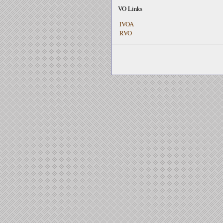
VO Links
IVOA
RVO