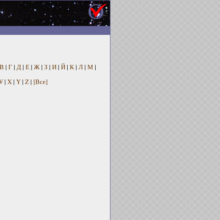
В
|
Г
|
Д
|
Е
|
Ж
|
З
|
И
|
Й
|
К
|
Л
|
М
|
W
|
X
|
Y
|
Z
|
[Все]