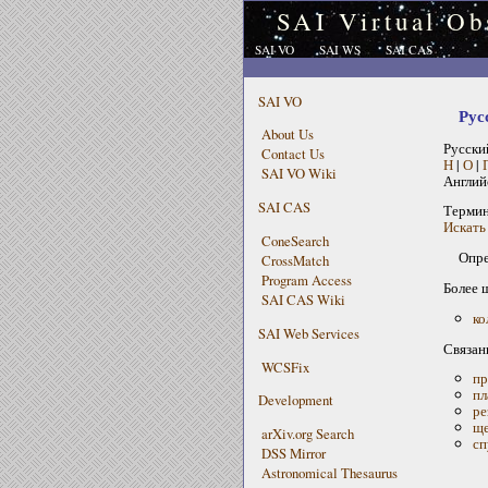
SAI Virtual Ob
SAI VO
SAI WS
SAI CAS
SAI VO
Рус
About Us
Русски
Contact Us
Н
|
О
|
SAI VO Wiki
Англий
SAI CAS
Терми
Искать 
ConeSearch
Опре
CrossMatch
Program Access
Более 
SAI CAS Wiki
ко
SAI Web Services
Связан
WCSFix
пр
пл
Development
ре
ще
arXiv.org Search
сп
DSS Mirror
Astronomical Thesaurus