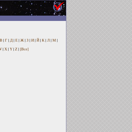
В
|
Г
|
Д
|
Е
|
Ж
|
З
|
И
|
Й
|
К
|
Л
|
М
|
W
|
X
|
Y
|
Z
|
[Все]