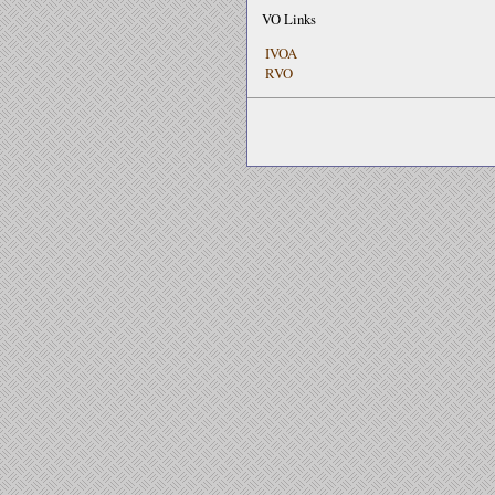
VO Links
IVOA
RVO