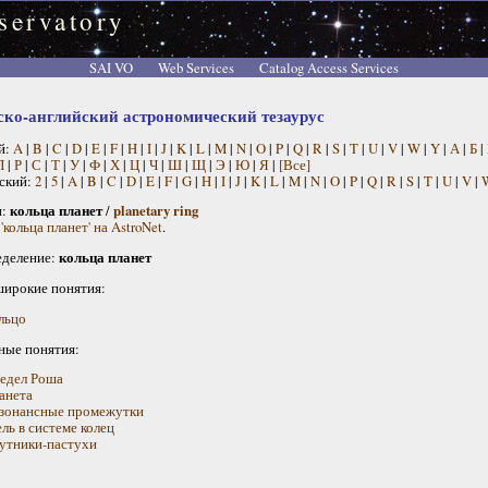
servatory
SAI VO
Web Services
Catalog Access Services
ско-английский астрономический тезаурус
й:
A
|
B
|
C
|
D
|
E
|
F
|
H
|
I
|
J
|
K
|
L
|
M
|
N
|
O
|
P
|
Q
|
R
|
S
|
T
|
U
|
V
|
W
|
Y
|
А
|
Б
|
П
|
Р
|
С
|
Т
|
У
|
Ф
|
Х
|
Ц
|
Ч
|
Ш
|
Щ
|
Э
|
Ю
|
Я
|
[Все]
ский:
2
|
5
|
A
|
B
|
C
|
D
|
E
|
F
|
G
|
H
|
I
|
J
|
K
|
L
|
M
|
N
|
O
|
P
|
Q
|
R
|
S
|
T
|
U
|
V
|
н:
кольца планет
/
planetary ring
'кольца планет' на AstroNet
.
деление:
кольца планет
широкие понятия:
льцо
ные понятия:
едел Роша
анета
зонансные промежутки
ль в системе колец
утники-пастухи