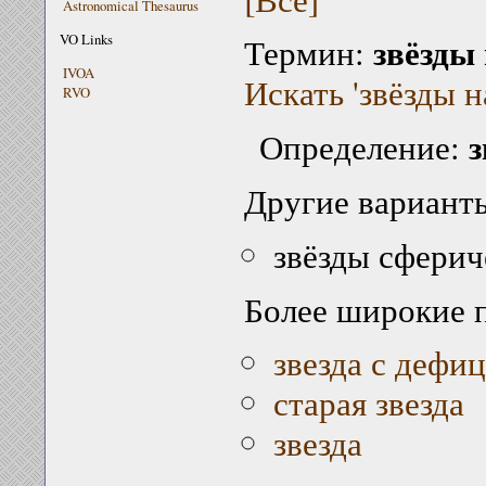
Astronomical Thesaurus
звёзды 
VO Links
Термин:
IVOA
Искать 'звёзды н
RVO
з
Определение:
Другие варианты
звёзды сфери
Более широкие 
звезда с дефи
старая звезда
звезда