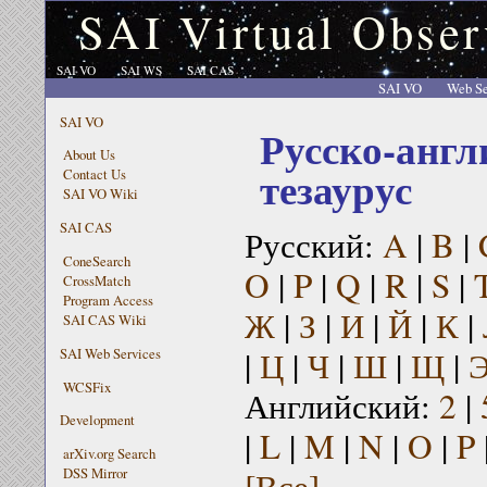
SAI Virtual Obser
SAI VO
SAI WS
SAI CAS
SAI VO
Web Se
SAI VO
Русско-англ
About Us
тезаурус
Contact Us
SAI VO Wiki
SAI CAS
Русский:
A
|
B
|
ConeSearch
O
|
P
|
Q
|
R
|
S
|
CrossMatch
Program Access
Ж
|
З
|
И
|
Й
|
К
|
SAI CAS Wiki
|
Ц
|
Ч
|
Ш
|
Щ
|
SAI Web Services
WCSFix
Английский:
2
|
Development
|
L
|
M
|
N
|
O
|
P
arXiv.org Search
[Все]
DSS Mirror