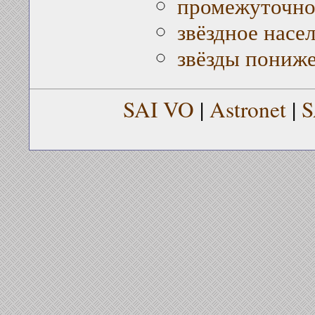
промежуточно
звёздное насе
звёзды пониж
SAI VO
|
Astronet
|
S