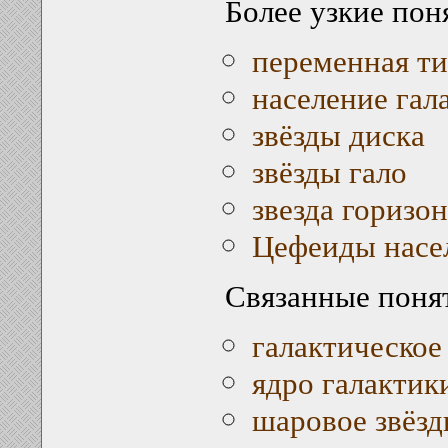
Более узкие пон
переменная т
население гал
звёзды диска
звёзды гало
звезда горизо
Цефеиды насел
Связанные поня
галактическое
ядро галактик
шаровое звёзд