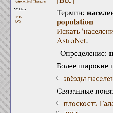
Astronomical Thesaurus
населе
VO Links
Термин:
IVOA
population
RVO
Искать 'населени
AstroNet
.
н
Определение:
Более широкие 
звёзды населен
Связанные поня
плоскость Гал
диск