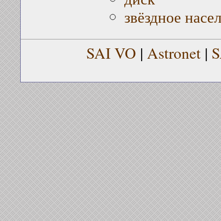
звёздное насе
SAI VO
|
Astronet
|
S