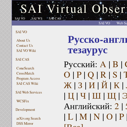
SAI Virtual Obser
SAI VO
SAI WS
SAI CAS
SAI VO
Web Se
SAI VO
Русско-англ
About Us
тезаурус
Contact Us
SAI VO Wiki
SAI CAS
Русский:
A
|
B
|
ConeSearch
O
|
P
|
Q
|
R
|
S
|
CrossMatch
Program Access
Ж
|
З
|
И
|
Й
|
К
|
SAI CAS Wiki
|
Ц
|
Ч
|
Ш
|
Щ
|
SAI Web Services
WCSFix
Английский:
2
|
Development
|
L
|
M
|
N
|
O
|
P
arXiv.org Search
[Все]
DSS Mirror