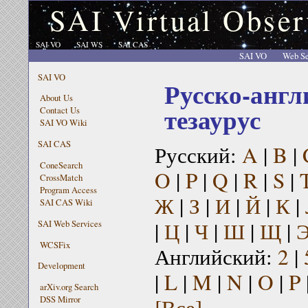
SAI Virtual Obser
SAI VO
SAI WS
SAI CAS
SAI VO
Web Se
SAI VO
Русско-англ
About Us
тезаурус
Contact Us
SAI VO Wiki
SAI CAS
Русский:
A
|
B
|
ConeSearch
O
|
P
|
Q
|
R
|
S
|
CrossMatch
Program Access
Ж
|
З
|
И
|
Й
|
К
|
SAI CAS Wiki
|
Ц
|
Ч
|
Ш
|
Щ
|
SAI Web Services
WCSFix
Английский:
2
|
Development
|
L
|
M
|
N
|
O
|
P
arXiv.org Search
[Все]
DSS Mirror