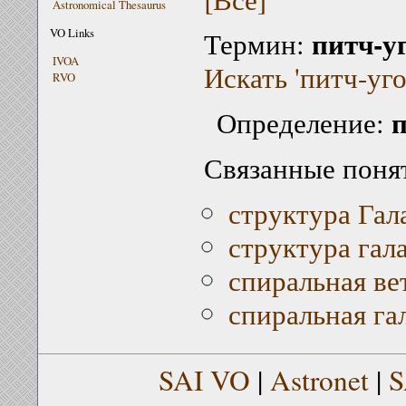
Astronomical Thesaurus
питч-у
VO Links
Термин:
IVOA
Искать 'питч-уго
RVO
п
Определение:
Связанные поня
структура Гал
структура гал
спиральная ве
спиральная га
SAI VO
|
Astronet
|
S