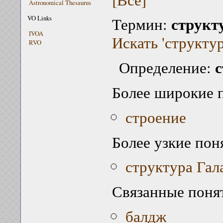
Astronomical Thesaurus
структ
VO Links
Термин:
IVOA
Искать 'структур
RVO
с
Определение:
Более широкие 
строение
Более узкие пон
структура Гал
Связанные поня
балдж