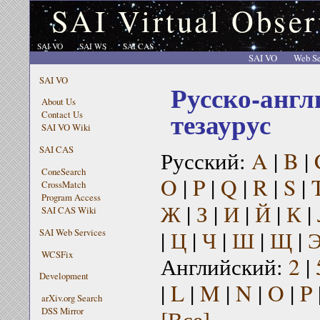
SAI Virtual Obser
SAI VO
SAI WS
SAI CAS
SAI VO
Web Se
SAI VO
Русско-англ
About Us
тезаурус
Contact Us
SAI VO Wiki
SAI CAS
Русский:
A
|
B
|
ConeSearch
O
|
P
|
Q
|
R
|
S
|
CrossMatch
Program Access
Ж
|
З
|
И
|
Й
|
К
|
SAI CAS Wiki
|
Ц
|
Ч
|
Ш
|
Щ
|
SAI Web Services
WCSFix
Английский:
2
|
Development
|
L
|
M
|
N
|
O
|
P
arXiv.org Search
[Все]
DSS Mirror