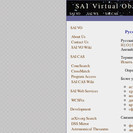
SAI Virtual Ob
SAI VO
SAI WS
SAI CAS
SAI VO
Рус
About Us
Русски
Contact Us
Н
|
О
|
SAI VO Wiki
Англий
SAI CAS
Терми
Искать 
ConeSearch
Опре
CrossMatch
Program Access
Более 
SAI CAS Wiki
ас
SAI Web Services
хр
ко
WCSFix
ди
кр
сф
Development
Связан
arXiv.org Search
DSS Mirror
фо
Astronomical Thesaurus
ли