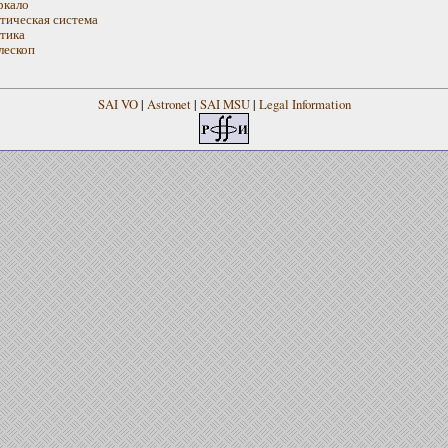
ркало
тическая система
тика
лескоп
SAI VO
|
Astronet
|
SAI MSU
|
Legal Information