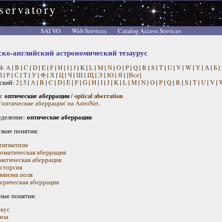
servatory
SAI VO
Web Services
Catalog Access Services
ско-английский астрономический тезаурус
й:
A
|
B
|
C
|
D
|
E
|
F
|
H
|
I
|
J
|
K
|
L
|
M
|
N
|
O
|
P
|
Q
|
R
|
S
|
T
|
U
|
V
|
W
|
Y
|
А
|
Б
|
П
|
Р
|
С
|
Т
|
У
|
Ф
|
Х
|
Ц
|
Ч
|
Ш
|
Щ
|
Э
|
Ю
|
Я
|
[Все]
ский:
2
|
5
|
A
|
B
|
C
|
D
|
E
|
F
|
G
|
H
|
I
|
J
|
K
|
L
|
M
|
N
|
O
|
P
|
Q
|
R
|
S
|
T
|
U
|
V
|
н:
оптические аберрации
/
optical aberration
'оптические аберрации' на AstroNet
.
деление:
оптические аберрации
узкие понятия:
тигматизм
оматическая аберрация
матическая аберрация
сторсия
ивизна поля
ерическая аберрация
ные понятия:
кус
нза