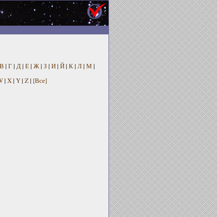
В
|
Г
|
Д
|
Е
|
Ж
|
З
|
И
|
Й
|
К
|
Л
|
М
|
W
|
X
|
Y
|
Z
|
[Все]