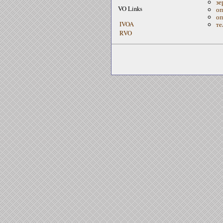
зе
VO Links
оп
оп
IVOA
те
RVO