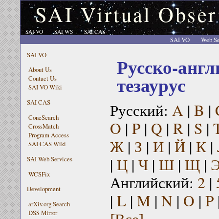
SAI Virtual Obser
SAI VO
SAI WS
SAI CAS
SAI VO
Web Se
SAI VO
Русско-англ
About Us
тезаурус
Contact Us
SAI VO Wiki
SAI CAS
Русский:
A
|
B
|
ConeSearch
O
|
P
|
Q
|
R
|
S
|
CrossMatch
Program Access
Ж
|
З
|
И
|
Й
|
К
|
SAI CAS Wiki
|
Ц
|
Ч
|
Ш
|
Щ
|
SAI Web Services
WCSFix
Английский:
2
|
Development
|
L
|
M
|
N
|
O
|
P
arXiv.org Search
[Все]
DSS Mirror