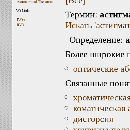
Astronomical Thesaurus
астигм
VO Links
Термин:
IVOA
Искать 'астигмат
RVO
а
Определение:
Более широкие 
оптические а
Связанные поня
хроматическая
коматическая 
дисторсия
кривизна поля