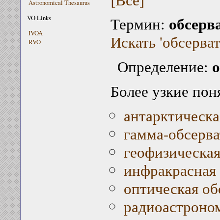
Astronomical Thesaurus
обсерв
VO Links
Термин:
IVOA
Искать 'обсерват
RVO
о
Определение:
Более узкие пон
антарктическа
гамма-обсерв
геофизическая
инфракрасная 
оптическая об
радиоастроно