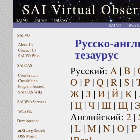
SAI Virtual Obser
SAI VO
SAI WS
SAI CAS
SAI VO
Web Se
SAI VO
Русско-англ
About Us
тезаурус
Contact Us
SAI VO Wiki
SAI CAS
Русский:
A
|
B
|
ConeSearch
O
|
P
|
Q
|
R
|
S
|
CrossMatch
Program Access
Ж
|
З
|
И
|
Й
|
К
|
SAI CAS Wiki
|
Ц
|
Ч
|
Ш
|
Щ
|
SAI Web Services
WCSFix
Английский:
2
|
Development
|
L
|
M
|
N
|
O
|
P
arXiv.org Search
[Все]
DSS Mirror