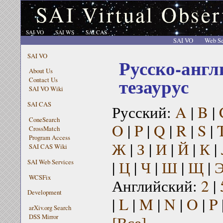
SAI Virtual Obser
SAI VO
SAI WS
SAI CAS
SAI VO
Web Se
SAI VO
Русско-англ
About Us
тезаурус
Contact Us
SAI VO Wiki
SAI CAS
Русский:
A
|
B
|
ConeSearch
O
|
P
|
Q
|
R
|
S
|
CrossMatch
Program Access
Ж
|
З
|
И
|
Й
|
К
|
SAI CAS Wiki
|
Ц
|
Ч
|
Ш
|
Щ
|
SAI Web Services
WCSFix
Английский:
2
|
Development
|
L
|
M
|
N
|
O
|
P
arXiv.org Search
[Все]
DSS Mirror