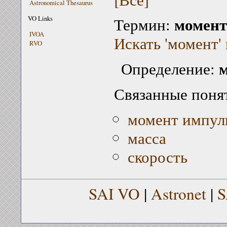
Astronomical Thesaurus
момент
VO Links
Термин:
IVOA
Искать 'момент' 
RVO
Определение:
Связанные поня
момент импул
масса
скорость
SAI VO
|
Astronet
|
S