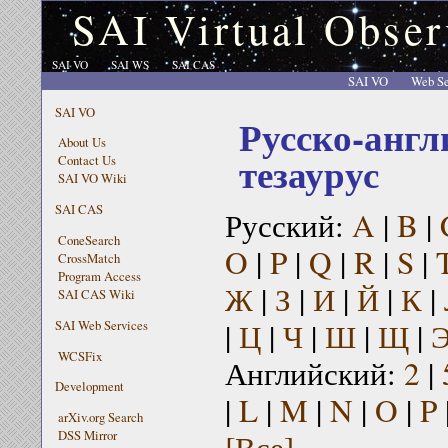
SAI Virtual Obser
SAI VO
SAI WS
SAI CAS
SAI VO
Web Se
SAI VO
Русско-англ
About Us
тезаурус
Contact Us
SAI VO Wiki
SAI CAS
Русский:
A
|
B
|
ConeSearch
O
|
P
|
Q
|
R
|
S
|
CrossMatch
Program Access
Ж
|
З
|
И
|
Й
|
К
|
SAI CAS Wiki
|
Ц
|
Ч
|
Ш
|
Щ
|
SAI Web Services
WCSFix
Английский:
2
|
Development
|
L
|
M
|
N
|
O
|
P
arXiv.org Search
[Все]
DSS Mirror