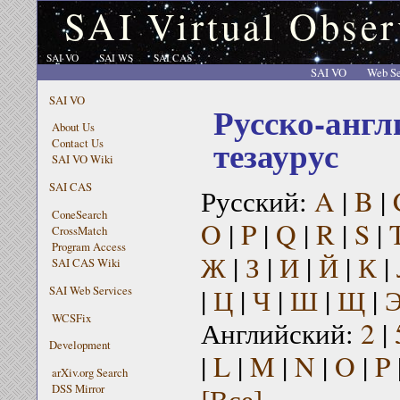
SAI Virtual Obser
SAI VO
SAI WS
SAI CAS
SAI VO
Web Se
SAI VO
Русско-англ
About Us
тезаурус
Contact Us
SAI VO Wiki
SAI CAS
Русский:
A
|
B
|
ConeSearch
O
|
P
|
Q
|
R
|
S
|
CrossMatch
Program Access
Ж
|
З
|
И
|
Й
|
К
|
SAI CAS Wiki
|
Ц
|
Ч
|
Ш
|
Щ
|
SAI Web Services
WCSFix
Английский:
2
|
Development
|
L
|
M
|
N
|
O
|
P
arXiv.org Search
[Все]
DSS Mirror