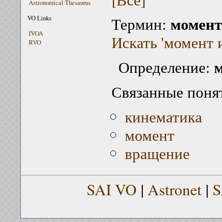
Astronomical Thesaurus
момент
VO Links
Термин:
IVOA
Искать 'момент 
RVO
Определение:
Связанные поня
кинематика
момент
вращение
SAI VO
|
Astronet
|
S