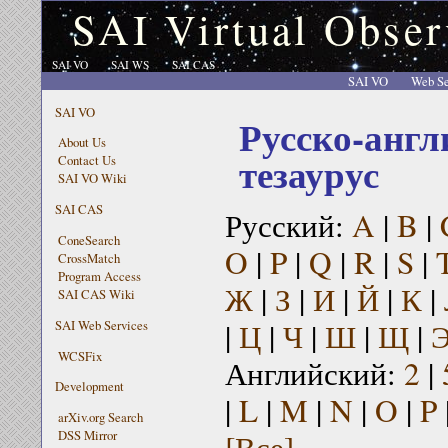
SAI Virtual Obser
SAI VO
SAI WS
SAI CAS
SAI VO
Web Se
SAI VO
Русско-англ
About Us
тезаурус
Contact Us
SAI VO Wiki
SAI CAS
Русский:
A
|
B
|
ConeSearch
O
|
P
|
Q
|
R
|
S
|
CrossMatch
Program Access
Ж
|
З
|
И
|
Й
|
К
|
SAI CAS Wiki
|
Ц
|
Ч
|
Ш
|
Щ
|
SAI Web Services
WCSFix
Английский:
2
|
Development
|
L
|
M
|
N
|
O
|
P
arXiv.org Search
[Все]
DSS Mirror