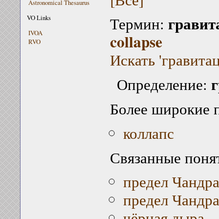
Astronomical Thesaurus
гравит
VO Links
Термин:
IVOA
collapse
RVO
Искать 'гравита
Определение:
Более широкие 
коллапс
Связанные поня
предел Чандра
предел Чандр
чёрная дыра