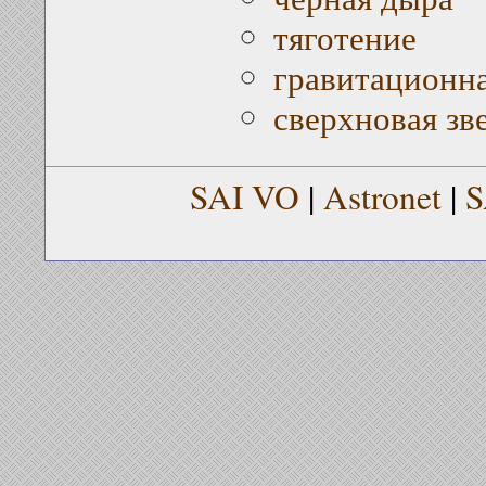
тяготение
гравитационна
сверхновая зв
SAI VO
|
Astronet
|
S