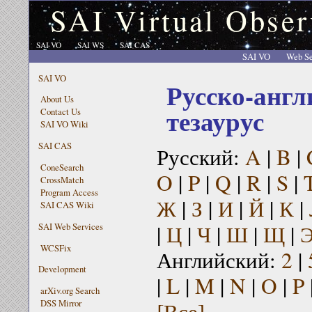
SAI Virtual Obser
SAI VO
SAI WS
SAI CAS
SAI VO
Web Se
SAI VO
Русско-англ
About Us
тезаурус
Contact Us
SAI VO Wiki
SAI CAS
Русский:
A
|
B
|
ConeSearch
O
|
P
|
Q
|
R
|
S
|
CrossMatch
Program Access
Ж
|
З
|
И
|
Й
|
К
|
SAI CAS Wiki
|
Ц
|
Ч
|
Ш
|
Щ
|
SAI Web Services
WCSFix
Английский:
2
|
Development
|
L
|
M
|
N
|
O
|
P
arXiv.org Search
[Все]
DSS Mirror