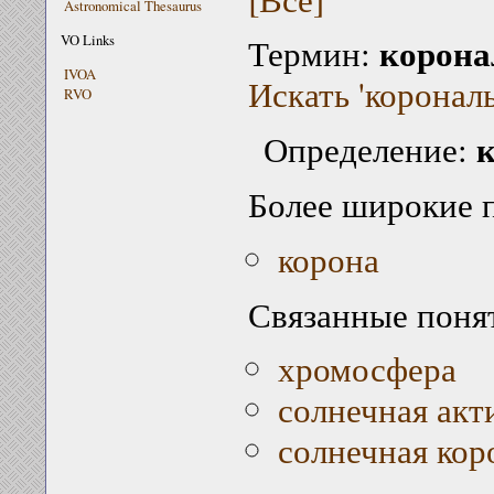
Astronomical Thesaurus
корона
VO Links
Термин:
IVOA
Искать 'корональ
RVO
к
Определение:
Более широкие 
корона
Связанные поня
хромосфера
солнечная акт
солнечная кор