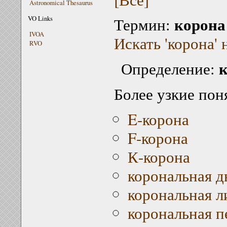
Astronomical Thesaurus
корона
VO Links
Термин:
IVOA
Искать 'корона' 
RVO
Определение:
Более узкие пон
E-корона
F-корона
К-корона
корональная д
корональная л
корональная п