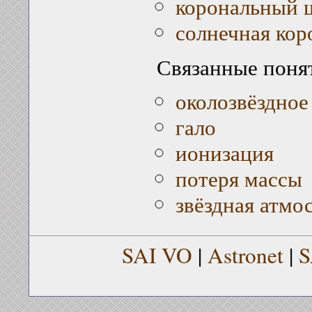
корональный 
солнечная кор
Связанные поня
околозвёздное
гало
ионизация
потеря массы
звёздная атмо
SAI VO
|
Astronet
|
S