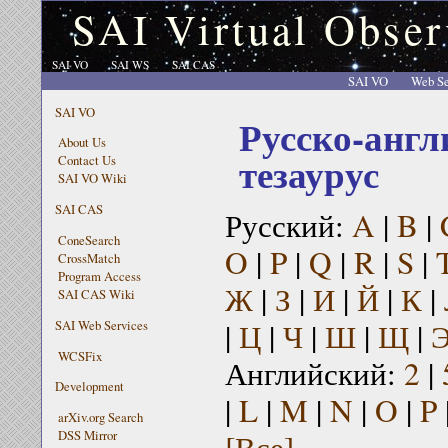
SAI Virtual Obser
SAI VO
SAI WS
SAI CAS
SAI VO
Web Se
SAI VO
Русско-англ
About Us
тезаурус
Contact Us
SAI VO Wiki
SAI CAS
Русский:
A
|
B
|
ConeSearch
O
|
P
|
Q
|
R
|
S
|
CrossMatch
Program Access
Ж
|
З
|
И
|
Й
|
К
|
SAI CAS Wiki
|
Ц
|
Ч
|
Ш
|
Щ
|
SAI Web Services
WCSFix
Английский:
2
|
Development
|
L
|
M
|
N
|
O
|
P
arXiv.org Search
[Все]
DSS Mirror