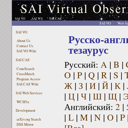
SAI Virtual Obser
SAI VO
SAI WS
SAI CAS
SAI VO
Web Se
SAI VO
Русско-англ
About Us
тезаурус
Contact Us
SAI VO Wiki
SAI CAS
Русский:
A
|
B
|
ConeSearch
O
|
P
|
Q
|
R
|
S
|
CrossMatch
Program Access
Ж
|
З
|
И
|
Й
|
К
|
SAI CAS Wiki
|
Ц
|
Ч
|
Ш
|
Щ
|
SAI Web Services
WCSFix
Английский:
2
|
Development
|
L
|
M
|
N
|
O
|
P
arXiv.org Search
[Все]
DSS Mirror