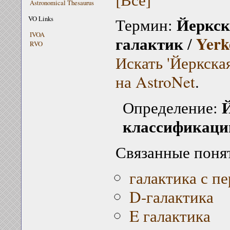
Astronomical Thesaurus
Йеркск
VO Links
Термин:
IVOA
галактик
Yerke
/
RVO
Искать 'Йеркска
на AstroNet
.
Й
Определение:
классификаци
Связанные поня
галактика с п
D-галактика
E галактика