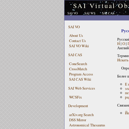
SAI Virtual Ob
SAI VO
SAI WS
SAI CAS
SAI VO
Рус
About Us
Русски
Contact Us
Н
|
О
|
SAI VO Wiki
Англий
SAI CAS
Терми
Искать 
ConeSearch
Опре
CrossMatch
Program Access
Более 
SAI CAS Wiki
E 
SAI Web Services
эл
пе
WCSFix
ра
Связан
Development
Йе
arXiv.org Search
DSS Mirror
Astronomical Thesaurus