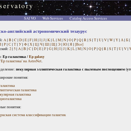
servatory
SAI VO
Web Services
Catalog Access Services
ско-английский астрономический тезаурус
й:
A
|
B
|
C
|
D
|
E
|
F
|
H
|
I
|
J
|
K
|
L
|
M
|
N
|
O
|
P
|
Q
|
R
|
S
|
T
|
U
|
V
|
W
|
Y
|
А
|
Б
|
П
|
Р
|
С
|
Т
|
У
|
Ф
|
Х
|
Ц
|
Ч
|
Ш
|
Щ
|
Э
|
Ю
|
Я
|
[Все]
ский:
2
|
5
|
A
|
B
|
C
|
D
|
E
|
F
|
G
|
H
|
I
|
J
|
K
|
L
|
M
|
N
|
O
|
P
|
Q
|
R
|
S
|
T
|
U
|
V
|
н:
Ep галактика
/
Ep galaxy
'Ep галактика' на AstroNet
.
деление:
пекулярная эллиптическая галактика с пылевым поглощением (ут
широкие понятия:
галактика
липтическая галактика
кулярная галактика
диогалактика
ные понятия:
ркская система классификации галактик