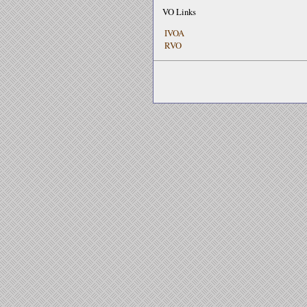
VO Links
IVOA
RVO