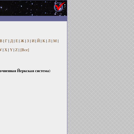
В
|
Г
|
Д
|
Е
|
Ж
|
З
|
И
|
Й
|
К
|
Л
|
М
|
W
|
X
|
Y
|
Z
|
[Все]
очненная Йеркская система)