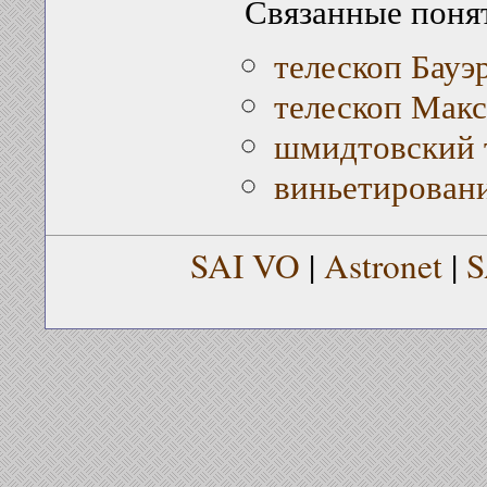
Связанные поня
телескоп Бауэ
телескоп Макс
шмидтовский 
виньетирован
SAI VO
|
Astronet
|
S