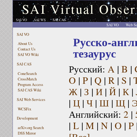
SAI Virtual Obser
SAI VO
SAI WS
SAI CAS
SAI VO
Web Se
SAI VO
Русско-англ
About Us
тезаурус
Contact Us
SAI VO Wiki
SAI CAS
Русский:
A
|
B
|
ConeSearch
O
|
P
|
Q
|
R
|
S
|
CrossMatch
Program Access
Ж
|
З
|
И
|
Й
|
К
|
SAI CAS Wiki
|
Ц
|
Ч
|
Ш
|
Щ
|
SAI Web Services
WCSFix
Английский:
2
|
Development
|
L
|
M
|
N
|
O
|
P
arXiv.org Search
[Все]
DSS Mirror