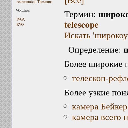
Astronomical Thesaurus
широко
VO Links
Термин:
IVOA
telescope
RVO
Искать 'широкоу
Определение:
Более широкие 
телескоп-рефл
Более узкие пон
камера Бейке
камера всего 