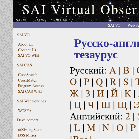
SAI Virtual Obser
SAI VO
SAI WS
SAI CAS
SAI VO
Web Se
SAI VO
Русско-англ
About Us
тезаурус
Contact Us
SAI VO Wiki
SAI CAS
Русский:
A
|
B
|
ConeSearch
O
|
P
|
Q
|
R
|
S
|
CrossMatch
Program Access
Ж
|
З
|
И
|
Й
|
К
|
SAI CAS Wiki
|
Ц
|
Ч
|
Ш
|
Щ
|
SAI Web Services
WCSFix
Английский:
2
|
Development
|
L
|
M
|
N
|
O
|
P
arXiv.org Search
[Все]
DSS Mirror