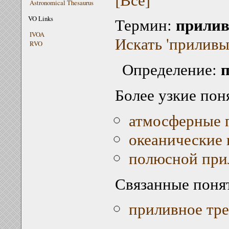
Astronomical Thesaurus
прили
VO Links
Термин:
IVOA
Искать 'приливы
RVO
Определение:
Более узкие пон
атмосферные 
океанические
полюсной при
Связанные поня
приливное тр