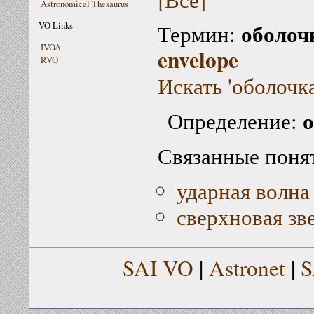
Astronomical Thesaurus
оболоч
VO Links
Термин:
IVOA
envelope
RVO
Искать 'оболочк
о
Определение:
Связанные поня
ударная волна
сверхновая зв
SAI VO
|
Astronet
|
S