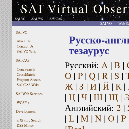
SAI Virtual Obser
SAI VO
SAI WS
SAI CAS
SAI VO
Web Se
SAI VO
Русско-англ
About Us
тезаурус
Contact Us
SAI VO Wiki
SAI CAS
Русский:
A
|
B
|
ConeSearch
O
|
P
|
Q
|
R
|
S
|
CrossMatch
Program Access
Ж
|
З
|
И
|
Й
|
К
|
SAI CAS Wiki
|
Ц
|
Ч
|
Ш
|
Щ
|
SAI Web Services
WCSFix
Английский:
2
|
Development
|
L
|
M
|
N
|
O
|
P
arXiv.org Search
[Все]
DSS Mirror