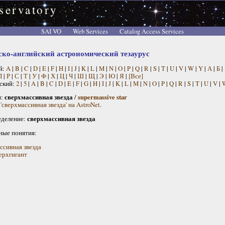
servatory
SAI VO
Web Services
Catalog Access Services
ско-английский астрономический тезаурус
й:
A
|
B
|
C
|
D
|
E
|
F
|
H
|
I
|
J
|
K
|
L
|
M
|
N
|
O
|
P
|
Q
|
R
|
S
|
T
|
U
|
V
|
W
|
Y
|
А
|
Б
|
П
|
Р
|
С
|
Т
|
У
|
Ф
|
Х
|
Ц
|
Ч
|
Ш
|
Щ
|
Э
|
Ю
|
Я
|
[Все]
ский:
2
|
5
|
A
|
B
|
C
|
D
|
E
|
F
|
G
|
H
|
I
|
J
|
K
|
L
|
M
|
N
|
O
|
P
|
Q
|
R
|
S
|
T
|
U
|
V
|
н:
сверхмассивная звезда
/
supermassive star
'сверхмассивная звезда' на AstroNet
.
деление:
сверхмассивная звезда
ные понятия:
ссивная звезда
ерхгигант