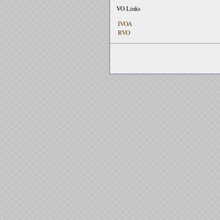
VO Links
IVOA
RVO