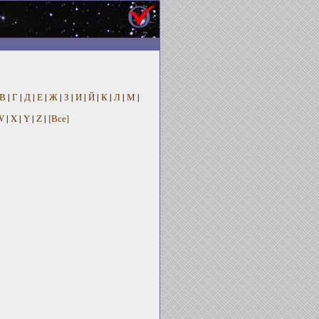
В
|
Г
|
Д
|
Е
|
Ж
|
З
|
И
|
Й
|
К
|
Л
|
М
|
W
|
X
|
Y
|
Z
|
[Все]