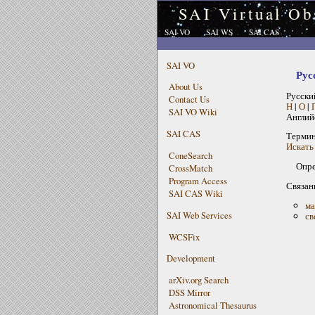
SAI Virtual Ob
SAI VO
SAI WS
SAI CAS
SAI VO
Рус
About Us
Русски
Contact Us
Н
|
О
|
SAI VO Wiki
Англий
SAI CAS
Терми
Искать 
ConeSearch
Опре
CrossMatch
Program Access
Связан
SAI CAS Wiki
ма
SAI Web Services
св
WCSFix
Development
arXiv.org Search
DSS Mirror
Astronomical Thesaurus