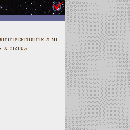
В
|
Г
|
Д
|
Е
|
Ж
|
З
|
И
|
Й
|
К
|
Л
|
М
|
W
|
X
|
Y
|
Z
|
[Все]