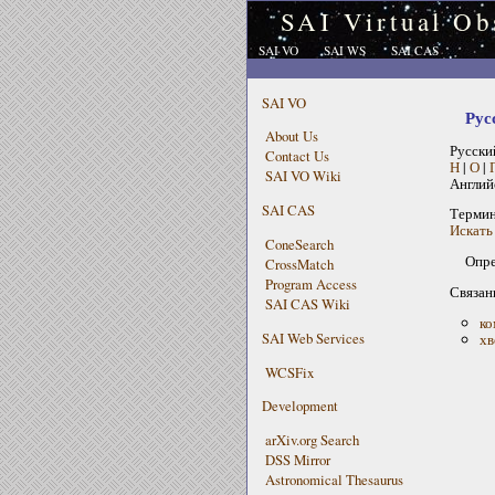
SAI Virtual Ob
SAI VO
SAI WS
SAI CAS
SAI VO
Рус
About Us
Русски
Contact Us
Н
|
О
|
SAI VO Wiki
Англий
SAI CAS
Терми
Искать 
ConeSearch
Опре
CrossMatch
Program Access
Связан
SAI CAS Wiki
ко
SAI Web Services
хв
WCSFix
Development
arXiv.org Search
DSS Mirror
Astronomical Thesaurus