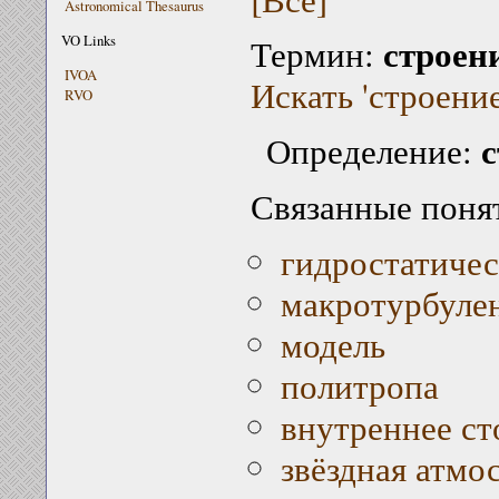
Astronomical Thesaurus
строени
VO Links
Термин:
IVOA
Искать 'строение
RVO
с
Определение:
Связанные поня
гидростатичес
макротурбуле
модель
политропа
внутреннее ст
звёздная атмо