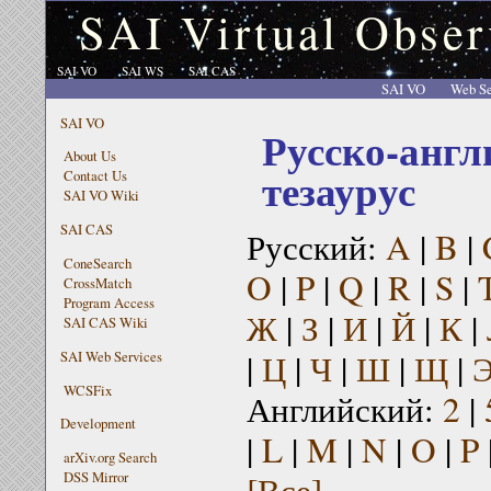
SAI Virtual Obser
SAI VO
SAI WS
SAI CAS
SAI VO
Web Se
SAI VO
Русско-англ
About Us
тезаурус
Contact Us
SAI VO Wiki
SAI CAS
Русский:
A
|
B
|
ConeSearch
O
|
P
|
Q
|
R
|
S
|
CrossMatch
Program Access
Ж
|
З
|
И
|
Й
|
К
|
SAI CAS Wiki
|
Ц
|
Ч
|
Ш
|
Щ
|
SAI Web Services
WCSFix
Английский:
2
|
Development
|
L
|
M
|
N
|
O
|
P
arXiv.org Search
[Все]
DSS Mirror